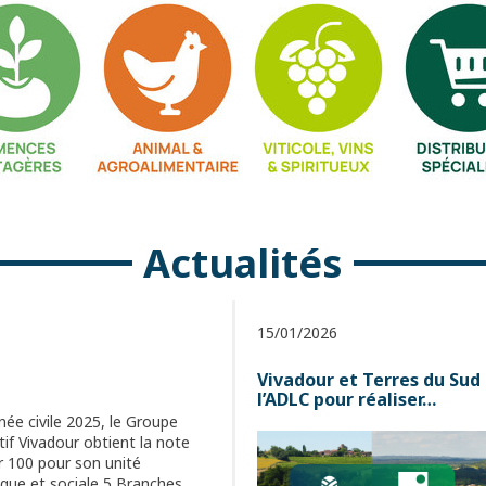
Actualités
15/01/2026
Vivadour et Terres du Sud 
l’ADLC pour réaliser…
née civile 2025, le Groupe
if Vivadour obtient la note
r 100 pour son unité
ue et sociale 5 Branches.