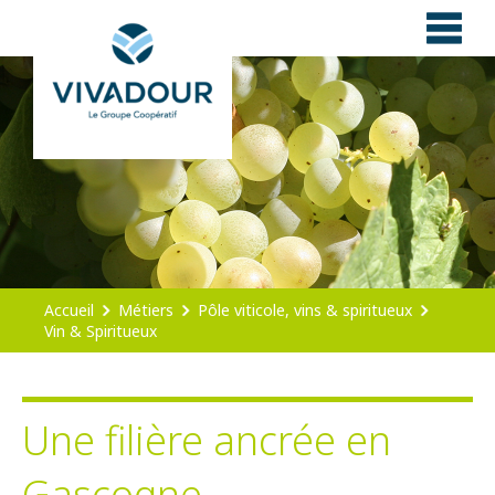
Panneau de gestion des cookies
Accueil
Métiers
Pôle viticole, vins & spiritueux
Vin & Spiritueux
Une filière ancrée en
Gascogne