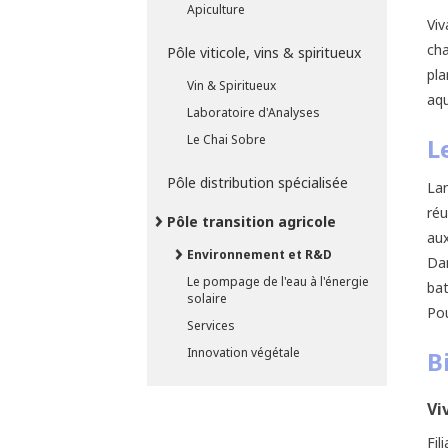
Apiculture
Viv
cha
Pôle viticole, vins & spiritueux
pla
Vin & Spiritueux
aqu
Laboratoire d'Analyses
Le Chai Sobre
L
Pôle distribution spécialisée
Lan
réu
Pôle transition agricole
aux
Environnement et R&D
Dan
Le pompage de l'eau à l'énergie
ba
solaire
Pou
Services
Innovation végétale
B
Vi
Fil