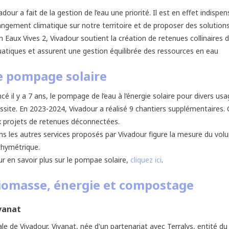
adour a fait de la gestion de l’eau une priorité. Il est en effet indispe
ngement climatique sur notre territoire et de proposer des solutions 
n Eaux Vives 2, Vivadour soutient la création de retenues collinaire
atiques et assurent une gestion équilibrée des ressources en eau
e pompage solaire
cé il y a 7 ans, le pompage de l’eau à l’énergie solaire pour divers us
ssite. En 2023-2024, Vivadour a réalisé 9 chantiers supplémentaires.
 projets de retenues déconnectées.
s les autres services proposés par Vivadour figure la mesure du vol
thymétrique.
r en savoir plus sur le pompae solaire,
cliquez ici
.
iomasse, énergie et compostage
vanat
iale de Vivadour, Vivanat, née d'un partenariat avec Terralys, entit