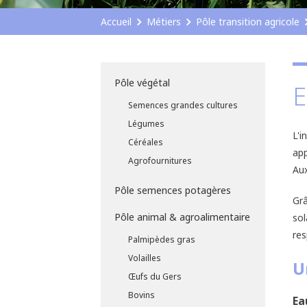
Accueil
Métiers
Pôle transition agricole
Pôle végétal
E
Semences grandes cultures
Légumes
L'i
Céréales
app
Agrofournitures
Aux
Pôle semences potagères
Grâ
Pôle animal & agroalimentaire
sol
res
Palmipèdes gras
Volailles
U
Œufs du Gers
Bovins
Ea