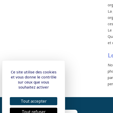
org
La 
org
ces
Le 
Qua
et 
L
Not
pho
Ce site utilise des cookies
et vous donne le contrôle
par
sur ceux que vous
per
souhaitez activer
Tout accepter
Tout refuser