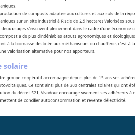
aniques.
production de composts adaptée aux cultures et aux sols de la régio
aniques sur un site industriel à Riscle de 2,5 hectares.Valorisées s
 deux usages s’inscrivent pleinement dans le cadre d’une économie circu
compost a de plus d’indéniables atouts agronomiques et écologique
nt à la biomasse destinée aux méthaniseurs ou chaufferie, c’est à la
une valorisation alternative pour nos apporteurs.
e solaire
re groupe coopératif accompagne depuis plus de 15 ans ses adhéren
tovoltaïques. Ce sont ainsi plus de 300 centrales solaires qui ont été
ution du décret S21, Vivadour encourage vivement ses adhérents à o
mettent de concilier autoconsommation et revente d’électricité.