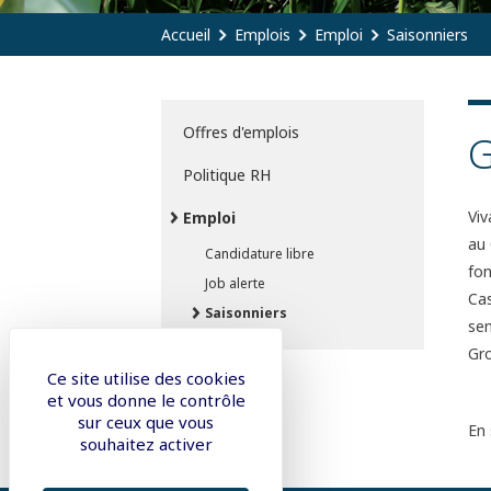
Accueil
Emplois
Emploi
Saisonniers
Offres d'emplois
G
Politique RH
Viv
Emploi
au 
Candidature libre
fon
Job alerte
Cas
Saisonniers
sem
Gro
Ce site utilise des cookies
et vous donne le contrôle
sur ceux que vous
En 
souhaitez activer