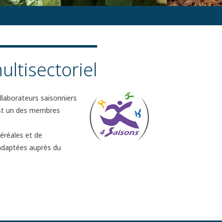
ltisectoriel
ollaborateurs saisonniers
est un des membres
céréales et de
 adaptées auprès du