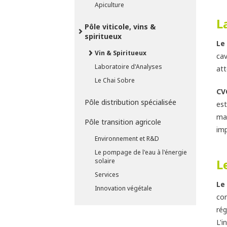
Apiculture
L
Pôle viticole, vins &
spiritueux
Le
Vin & Spiritueux
cav
Laboratoire d'Analyses
att
Le Chai Sobre
C
Pôle distribution spécialisée
est
mar
Pôle transition agricole
imp
Environnement et R&D
Le pompage de l'eau à l'énergie
L
solaire
Services
Le
Innovation végétale
com
rég
L'i