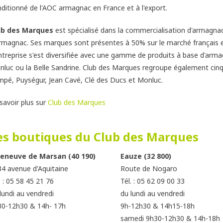
ditionné de l'AOC armagnac en France et à l'export.
ub des Marques
est spécialisé dans la commercialisation d'armagnac
rmagnac. Ses marques sont présentes à 50% sur le marché français e
ntreprise s'est diversifiée avec une gamme de produits à base d'arm
luc ou la Belle Sandrine. Club des Marques regroupe également cinq
pé, Puységur, Jean Cavé, Clé des Ducs et Monluc.
savoir plus sur
Club des Marques
es boutiques du Club des Marques
lleneuve de Marsan (40 190)
Eauze (32 800)
4 avenue d'Aquitaine
Route de Nogaro
. : 05 58 45 21 76
Tél. : 05 62 09 00 33
lundi au vendredi
du lundi au vendredi
30-12h30 & 14h- 17h
9h-12h30 & 14h15-18h
samedi 9h30-12h30 & 14h-18h