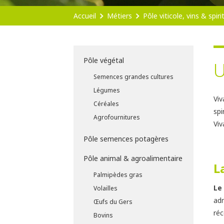
Accueil
Métiers
Pôle viticole, vins & spir
Pôle végétal
U
Semences grandes cultures
Légumes
Viv
Céréales
spi
Agrofournitures
Viv
Pôle semences potagères
Pôle animal & agroalimentaire
L
Palmipèdes gras
Le
Volailles
adm
Œufs du Gers
réc
Bovins