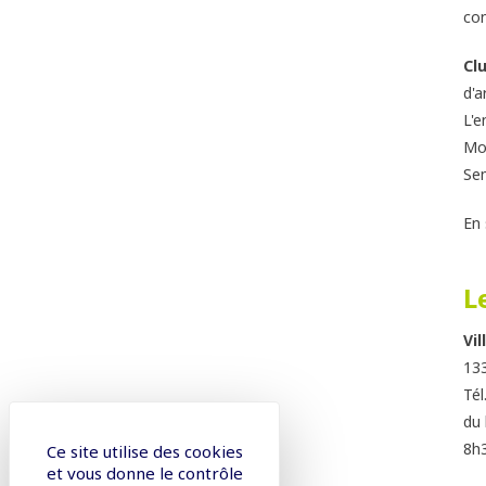
con
Cl
d'a
L'e
Mon
Sem
En 
L
Vi
133
Tél
du 
8h
Ce site utilise des cookies
et vous donne le contrôle