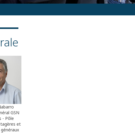
rale
Nabarro
énéral GSN
 - Pôle
tagères et
 généraux