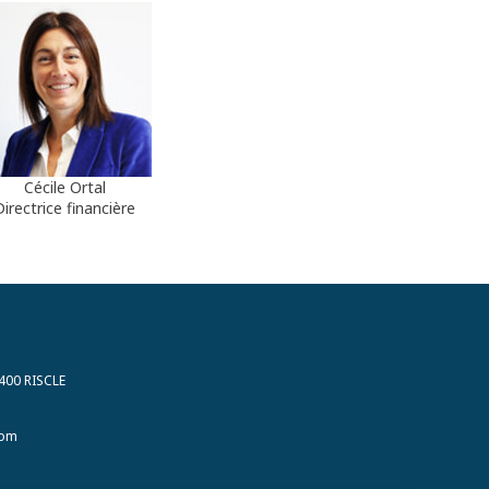
Cécile Ortal
Directrice financière
400 RISCLE
com