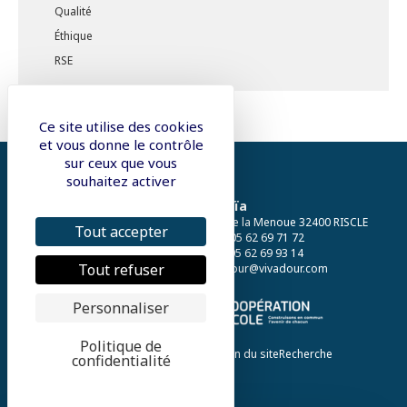
Qualité
Éthique
RSE
Ce site utilise des cookies
et vous donne le contrôle
sur ceux que vous
souhaitez activer
Auraïa
Rue de la Menoue 32400 RISCLE
Tout accepter
Tél. : 05 62 69 71 72
Fax : 05 62 69 93 14
Tout refuser
vivadour@vivadour.com
Personnaliser
Politique de
Actualités
Mentions Légales
Plan du site
Recherche
confidentialité